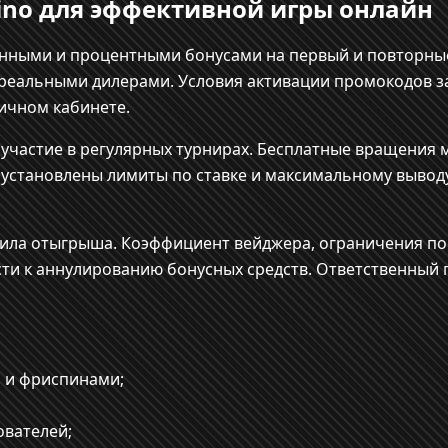
sino для эффективной игры онлайн
ванными и процентными бонусами на первый и повторн
ах с реальными дилерами. Условия активации промокодов
ичном кабинете.
 участие в регулярных турнирах. Бесплатные вращения
 установлены лимиты по ставке и максимальному выводу
ила отыгрыша. Коэффициент вейджера, ограничения по 
ти к аннулированию бонусных средств. Ответственный
 и фриспинами;
ователей;