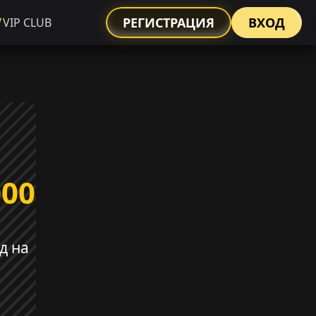
РЕГИСТРАЦИЯ
ВХОД
VIP CLUB
00
д на