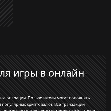
ля игры в онлайн-
вые операции. Пользователи могут пополнять
 популярных криптовалют. Все транзакции
ные промокоды и фриспины помогают эффективно